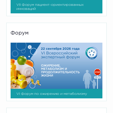
VII Форум пациент-ориентированных
инноваций
Форум
VI Форум по ожирению и метаболизму