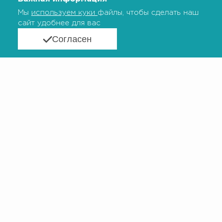
Доступность инновационной генетической
Мы
используем куки
файлы, чтобы сделать наш
терапии для пациентов с орфанными
сайт удобнее для вас
заболеваниями в России
Согласен
Форум
VIII Всероссийский форум по орфанным
заболеваниям