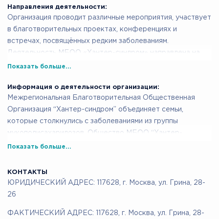
Направления деятельности:
Организация проводит различные мероприятия, участвует
в благотворительных проектах, конференциях и
встречах, посвящённых редким заболеваниям.
Деятельность МБОО «Хантер-синдром» направлена на
объединение семей пациентов, их знакомство с ведущими
Показать больше...
специалистами в области МПС.
Информация о деятельности организации:
Наши логотипы - это мишка и солнышко. Фиолетовый
Межрегиональная Благотворительная Общественная
мишка - главный друг и помощник пациентов с
Организация “Хантер-синдром” объединяет семьи,
мукополисахаридозами. Солнышко - потому что наши
которые столкнулись с заболеваниями из группы
детки похожи на солнышко - такие же тёплые, добрые и
мукополисахаридозов. Общество МБОО “Хантер-
хорошие.
синдром” занимается вопросами оказания помощи
Показать больше...
больным, участвует в проведении научных исследований,
просвещении семей. Организация всегда готова
КОНТАКТЫ
протянуть руку помощи семьям с мукополисахаридозами,
ЮРИДИЧЕСКИЙ АДРЕС: 117628, г. Москва, ул. Грина, 28-
готова отстаивать права больных и содействовать
26
улучшению качества медицинской помощи в нашей
ФАКТИЧЕСКИЙ АДРЕС: 117628, г. Москва, ул. Грина, 28-
стране. Наша организация входит в состав группы по