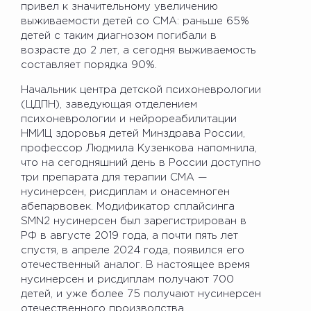
привел к значительному увеличению
выживаемости детей со СМА: раньше 65%
детей с таким диагнозом погибали в
возрасте до 2 лет, а сегодня выживаемость
составляет порядка 90%.
Начальник центра детской психоневрологии
(ЦДПН), заведующая отделением
психоневрологии и нейрореабилитации
НМИЦ здоровья детей Минздрава России,
профессор Людмила Кузенкова напомнила,
что на сегодняшний день в России доступно
три препарата для терапии СМА —
нусинерсен, рисдиплам и онасемноген
абепарвовек. Модификатор сплайсинга
SMN2 нусинерсен был зарегистрирован в
РФ в августе 2019 года, а почти пять лет
спустя, в апреле 2024 года, появился его
отечественный аналог. В настоящее время
нусинерсен и рисдиплам получают 700
детей, и уже более 75 получают нусинерсен
отечественного производства.