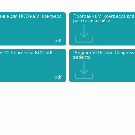
ние для НКО на VI конгресс
Программа VI конгресса для
рассылки и сайта
.pdf
я VI Конгресса ВСП pdf
Program VI Russian Congress
patients
.pdf