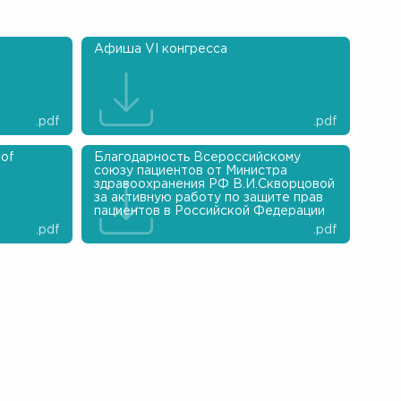
Афиша VI конгресса
.pdf
.pdf
 of
Благодарность Всероссийскому
союзу пациентов от Министра
здравоохранения РФ В.И.Скворцовой
за активную работу по защите прав
пациентов в Российской Федерации
.pdf
.pdf